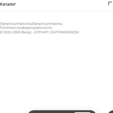
Получение и возврат
Каталог
Бизнесу
Акции
Мебель
Подбор
Светильники
Оферта для физлиц
Оферта для юрлиц
Филдс в Дзене ↗
Политика конфиденциальности
Декор
© 2012-
2026
Филдс · ОГРНИП: 314774609001234
Бренды
Есть вопрос?
Уточним детали
и дальнейшие шаги