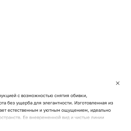
рукцией с возможностью снятия обивки,
та без ущерба для элегантности. Изготовленная из
адает естественным и уютным ощущением, идеально
странств. Ее вневременной вид и чистые линии
имся к различным стилям интерьера. Каждый диван