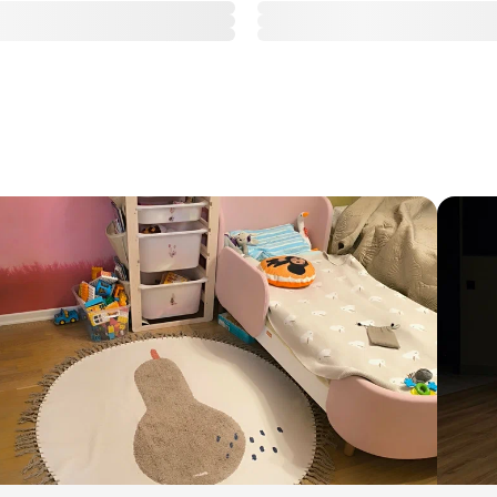
310
емого товара, но не менее 5000 ₽. Доступно для
107
 стоимость уточняйте у менеджера.
64
 с момента готовности к отгрузке. После этого
51
нимальная стоимость — 200 ₽ в сутки за заказ, даже
85 кг
8 шт
Упаковка 1: 45 х 7.4 х 60.4 см
Упаковка 2: 48.6 х 6 х 59 см
Упаковка 3: 40 х 7 х 60 см
85 кг