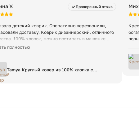
ина У.
Мих
Проверенный отзыв
азала детский коврик. Оперативно перезвонили,
Крес
ласовали доставку. Коврик дизайнерский, отличного
бога
ества. 100% хлопок, можно постирать в машинке.
полн
лядит отлично! Все моменты прописали в чате, на
ать полностью
росы отвечают быстро. Спасибо
Tamya Круглый ковер из 100% хлопка с
коричневой грушей Ø 120 см