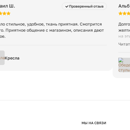
аил Ш.
Альб
Проверенный отзыв
ло стильное, удобное, ткань приятная. Смотрится
Долго
то. Приятное общение с магазином, описания дают
желти
ое.
на эт
прият
Читат
дерев
прекр
Кресла
Отвер
образ
МЫ НА СВЯЗИ