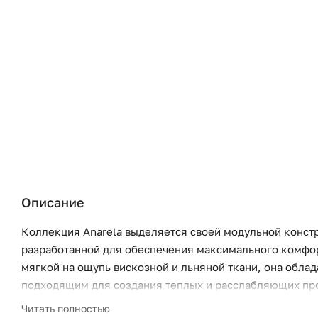
Описание
Коллекция Anarela выделяется своей модульной конст
разработанной для обеспечения максимального комфор
мягкой на ощупь вискозной и льняной ткани, она обл
подходящим для создания теплых и расслабляющих про
делают ее универсальным выбором, легко адаптирующ
Читать полностью