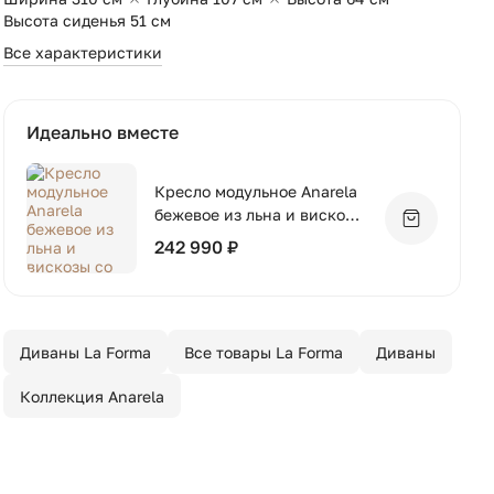
Высота сиденья 51 см
Все характеристики
Идеально вместе
Кресло модульное Anarela
бежевое из льна и вискозы
Добавить 
со съемным чехлом, 110 см
242 990 ₽
Диваны La Forma
Все товары La Forma
Диваны
Коллекция Anarela