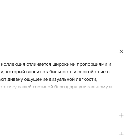
я коллекция отличается широкими пропорциями и
, который вносит стабильность и спокойствие в
ют дивану ощущение визуальной легкости,
стетику вашей гостиной благодаря уникальному и
 сочетает в себе элегантность и функциональность,
La Forma