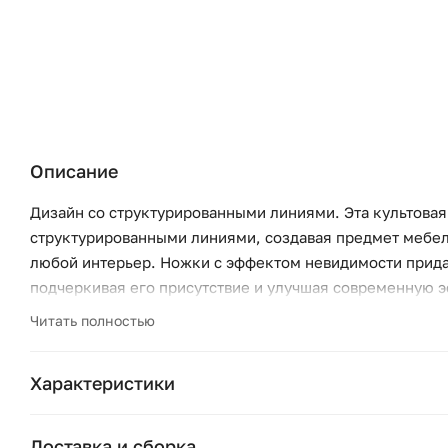
Описание
Дизайн со структурированными линиями. Эта культова
структурированными линиями, создавая предмет мебели
любой интерьер. Ножки с эффектом невидимости прида
подчеркивая его присутствие и улучшая современную э
вневременному дизайну. Обивка из шенилла. Диван Blok
Читать полностью
органично вписываясь в современные пространства.
Характеристики
Бренд:
Доставка и сборка