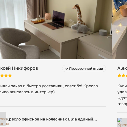
 с момента готовности к отгрузке. После этого
Упаковка 2: 46 х 77 х 184 см
нимальная стоимость — 200 ₽ в сутки за заказ, даже
Упаковка 3: 32 х 70 х 182 см
89 кг
ексей Никифоров
Ale
Проверенный отзыв
няли заказ и быстро доставили, спасибо! Кресло
Купи
сиво вписалось в интерьер)
удив
ждат
гово
Кресло офисное на колесиках Elga единый
размер бежевый