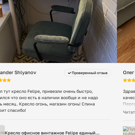
xander Shlyanov
Олег
Проверенный отзыв
л тут кресло Felipe, привезли очень быстро,
Здрав
ился что оно есть в наличии вообще и не надо
качес
ь месяц. Кресло огонь, магазин огонь! Спина
Персо
рит спасибо!
пожел
Читат
Отли
Кресло офисное винтажное Felipe единый