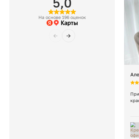
5,0
Бесплатное хранение заказа на складе — 7 рабочих дней
начинается платное хранение: 400 ₽ за 1 м³ в сутки. Ми
если товар занимает менее 1 м³.
На основе 196 оценок
Вес в упаковке:
←
→
Ал
При
кра