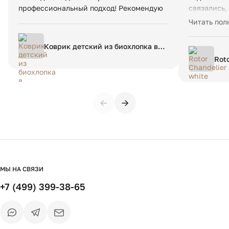
профессиональный подход! Рекомендую
связались,
в whatsapp
Читать пол
доставили 
очень боль
Коврик детский из биохлопка в
ошибся - н
берберском стиле Dybala 120 x
Roto
понятно чт
180 см разноцветный
— в
Рекоменду
←
→
МЫ НА СВЯЗИ
+7 (499) 399-38-65