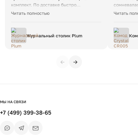
комплект. По доставке быстро
сомневалас
договорились. Все в срок привезли ,
качества .
Читать полностью
Читать пол
занесли , распаковали , вместе
ожидания !
осмотрели , проверили комплектность.
прекрасны
полозьями 
Журнальный столик Plum
Ком
магазину и
RAL
←
→
МЫ НА СВЯЗИ
+7 (499) 399-38-65