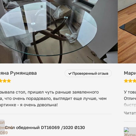
ьяна Румянцева
Мари
Проверенный отзыв
зывала стол, пришел чуть раньше заявленного
У тов
а, что очень порадовало, выглядит еще лучше, чем
Отлич
артинке - я очень довольна!
быстр
распа
Читат
компл
Стол обеденный DT16069 /1020 Ø130