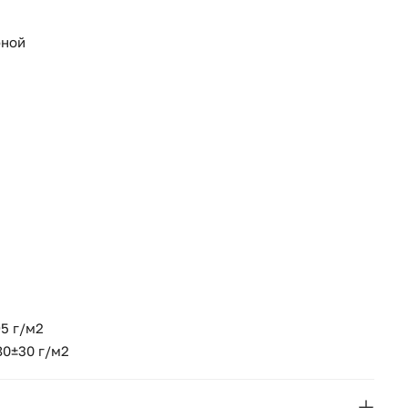
бной
5 г/м2
80±30 г/м2