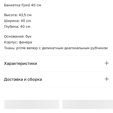
Банкетка Fjord 40 см
Высота: 43,5 см
Ширина: 40 см
Глубина: 40 см
Основание: бук
Корпус: фанера
Ткань: prime велюр с деликатным диагональным рубчиком
Характеристики
Бренд:
Ellipse
Доставка и сборка
Коллекция:
Fjord
Москва и область
Подушки, вазы, свечи — от 1490 ₽;
Страна бренда:
Россия
Стулья, пуфы, вешалки — от 1990 ₽;
Ширина (см):
Комоды, шкафы, стеллажи — от 3990 ₽.
40