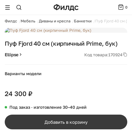
0
ойти
Филдс
Мебель
Диваны и кресла
Банкетки
Пуф Fjord 40 см (к
1 / 4
Пуф Fjord 40 см (кирпичный Prime, бук)
Ellipse
Код товара:
170924
Варианты модели
+44
24 300 ₽
Под заказ · изготовление 30–40 дней
Добавить в корзину