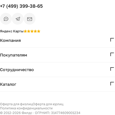
+7 (499) 399-38-65
Яндекс Карты
Компания
О нас
Покупателям
Проекты
Вопросы и ответы
Контакты
Сотрудничество
Доставка и оплата
Реквизиты
Дизайнерам
Получение и возврат
Каталог
Бизнесу
Акции
Мебель
Подбор
Светильники
Оферта для физлиц
Оферта для юрлиц
Филдс в Дзене ↗
Политика конфиденциальности
Декор
© 2012-
2026
Филдс · ОГРНИП: 314774609001234