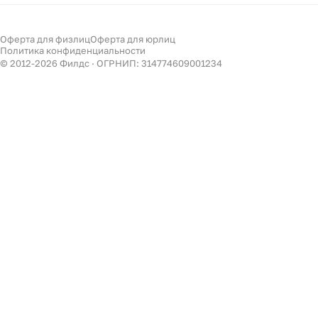
Мебель
Подбор
Светильники
Оферта для физлиц
Оферта для юрлиц
Филдс в Дзене ↗
Политика конфиденциальности
Декор
© 2012-
2026
Филдс · ОГРНИП: 314774609001234
Бренды