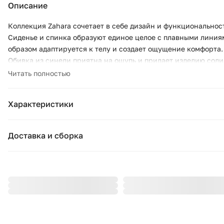
Описание
Коллекция Zahara сочетает в себе дизайн и функциональнос
Сиденье и спинка образуют единое целое с плавными линия
образом адаптируется к телу и создает ощущение комфорта.
Обивка из синели приятна на ощупь и придает изделию сол
устойчивость и прочность, сохраняя лаконичную структуру
Читать полностью
накладками.
Характеристики
Основные характеристики
Доставка и сборка
Бренд:
La Form
Москва и область
Страна бренда:
Испани
Подушки, вазы, свечи — от 1490 ₽;
Стулья, пуфы, вешалки — от 1990 ₽;
Коллекция:
Zahara
Комоды, шкафы, стеллажи — от 3990 ₽.
Цвет:
коричн
Стоимость рассчитывается в зависимости от габаритов товар
этаж. При доставке за МКАД начисляется 80 ₽ за каждый ки