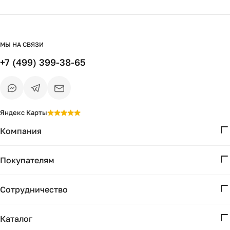
низ хорошо освещён. Вставили умные
led лампы, теперь и с телефона можем
управлять. Рекомендую!
МЫ НА СВЯЗИ
+7 (499) 399-38-65
Яндекс Карты
Компания
О нас
Покупателям
Проекты
Вопросы и ответы
Контакты
Сотрудничество
Доставка и оплата
Реквизиты
Дизайнерам
Получение и возврат
Каталог
Бизнесу
Акции