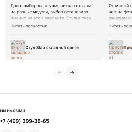
Долго выбирала стулья, читала отзывы
Отличный с
на разные модели, выбор остановила
чем на фот
именно на этом варианте. Стулья очень
заказываю 
красивые, удобные, сидеть комфортно. А
очень опер
Читать полностью
Читать пол
самое главное, стулья не требуют
спасибо.
сборки. В общем, покупкой очень
довольна и рекомендую от души) ФИЛДС
Стул Skip складной венге
При
спасибо Вам!
дер
еди
←
→
МЫ НА СВЯЗИ
+7 (499) 399-38-65