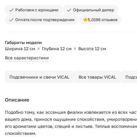
Работаем с юрлицами
Официальный дилер
Оплата после подтверждения
5,0
196 отзывов
Габариты модели
Ширина 12 см
Глубина 12 см
Высота 12 см
Все характеристики
Подсвечники и свечи VICAL
Все товары VICAL
Подс
Описание
Подобно тому, как эссенция фиалки извлекается из всех час
вашего дома, принося ощущение спокойствия, умиротворения
его ароматами цветов, специй и листьев. Теплые воспомина
спокойствием.