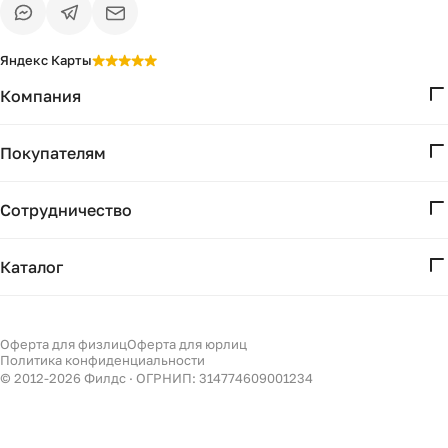
Яндекс Карты
Компания
О нас
Покупателям
Проекты
Вопросы и ответы
Контакты
Сотрудничество
Доставка и оплата
Реквизиты
Дизайнерам
Получение и возврат
Каталог
Бизнесу
Акции
Мебель
Подбор
Светильники
Оферта для физлиц
Оферта для юрлиц
Филдс в Дзене ↗
Политика конфиденциальности
Декор
© 2012-
2026
Филдс · ОГРНИП: 314774609001234
Бренды