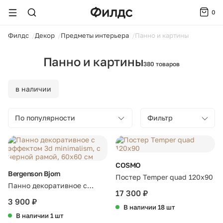
0
ойти
Филдс
Декор
Предметы интерьера
Панно и картины
Панно и картины
380 товаров
в наличии
По популярности
Фильтр
COSMO
Bergenson Bjorn
Постер Temper quad 120х90
Панно декоративное с
17 300 ₽
эффектом 3d minimalism, с
3 900 ₽
В наличии 18 шт
черной рамой, 60х60 см
В наличии 1 шт