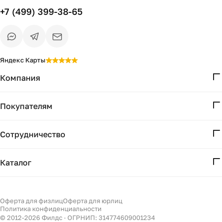
+7 (499) 399-38-65
Яндекс Карты
Компания
О нас
Покупателям
Проекты
Вопросы и ответы
Контакты
Сотрудничество
Доставка и оплата
Реквизиты
Дизайнерам
Получение и возврат
Каталог
Бизнесу
Акции
Мебель
Подбор
Светильники
Оферта для физлиц
Оферта для юрлиц
Филдс в Дзене ↗
Политика конфиденциальности
Декор
© 2012-
2026
Филдс · ОГРНИП: 314774609001234