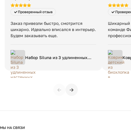
Проверенный отзыв
Провере
Заказ привезли быстро, смотрится
Шикарный 
шикарно. Идеально вписался в интерьер.
команде Фи
Будем заказывать еще.
профессио
Набор Siluna из 3 удлиненных
Ков
настенных панелей из белого
бер
папье-маше
180
←
→
МЫ НА СВЯЗИ