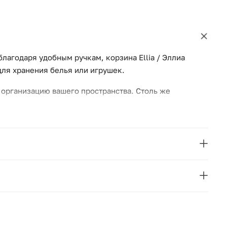
благодаря удобным ручкам, корзина Ellia / Эллиа
для хранения белья или игрушек.
в организацию вашего пространства. Столь же
La Redoute
Франция
40