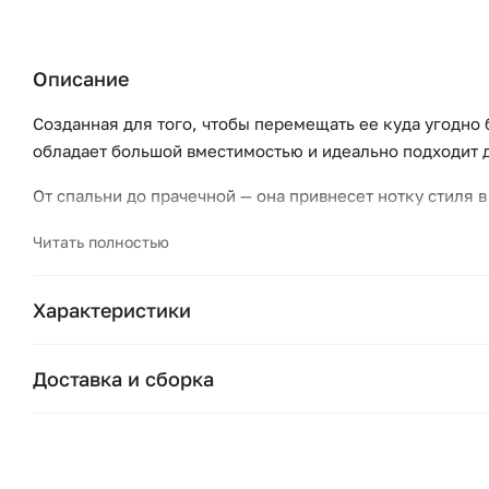
Описание
Созданная для того, чтобы перемещать ее куда угодно 
обладает большой вместимостью и идеально подходит 
От спальни до прачечной — она привнесет нотку стиля 
красивая, сколь и полезная.
Читать полностью
Описание:
— Хлопковая веревка
Характеристики
— Съемная подкладка: 65% полиэстер, 35% хлопок
Бренд:
Размеры:
Доставка и сборка
— Диаметр верха: 40 см
Страна бренда:
— Высота: 47 см (с ручками)
Москва и область
Подушки, вазы, свечи — от 1490 ₽;
Ширина (см):
Размеры и вес упаковки:
Стулья, пуфы, вешалки — от 1990 ₽;