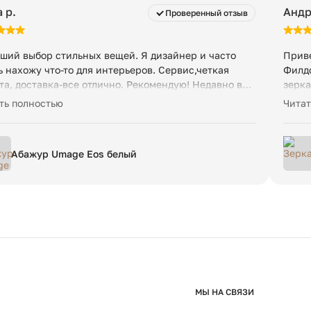
 p.
Андр
Проверенный отзыв
ший выбор стильных вещей. Я дизайнер и часто
Приве
ь нахожу что-то для интерьеров. Сервис,четкая
Филдс
та, доставка-все отлично. Рекомендую! Недавно вот
зерка
й светильник привезли-оригинальный, топчик👍
Упако
ть полностью
Читат
Менед
инфор
Абажур Umage Eos белый
МЫ НА СВЯЗИ