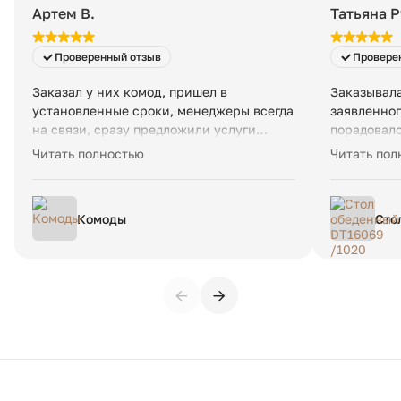
Артем В.
Татьяна 
Проверенный отзыв
Провере
Заказал у них комод, пришел в
Заказывала
установленные сроки, менеджеры всегда
заявленног
на связи, сразу предложили услуги
порадовало
доставки и сборки. Все очень
картинке -
Читать полностью
Читать пол
понравилось, я в восторге, спасибо
большое!!!
Комоды
Сто
Ø13
←
→