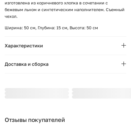
изготовлена из коричневого хлопка в сочетании с
бежевым льном и синтетическим наполнителем. Съемный
чехол.
Ширина: 50 см, Глубина: 15 см, Высота: 50 см
Характеристики
Основные
Доставка и сборка
Бренд:
VICAL
Москва и область
Страна бренда:
Испания
Подушки, вазы, свечи — от 1490 ₽;
Стулья, пуфы, вешалки — от 1990 ₽;
Коллекция:
YAEL
Комоды, шкафы, стеллажи — от 3990 ₽.
Цвет:
коричневый
Стоимость рассчитывается в зависимости от габаритов
товара, количества мест, проноса и подъёма на этаж. При
Отзывы покупателей
Гарантия:
12 месяцев
доставке за МКАД начисляется 80 ₽ за каждый километр.
Точную стоимость уточняйте у менеджера.