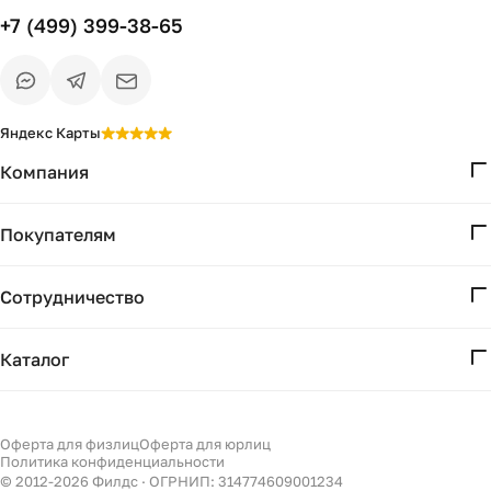
+7 (499) 399-38-65
Яндекс Карты
Компания
О нас
Покупателям
Проекты
Вопросы и ответы
Контакты
Сотрудничество
Доставка и оплата
Реквизиты
Дизайнерам
Получение и возврат
Каталог
Бизнесу
Акции
Мебель
Есть вопрос?
Подбор
Уточним детали
Светильники
Оферта для физлиц
Оферта для юрлиц
Филдс в Дзене ↗
и дальнейшие шаги
Политика конфиденциальности
Декор
© 2012-
2026
Филдс · ОГРНИП: 314774609001234