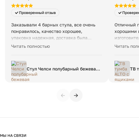
Проверенный отзыв
Провере
Заказывали 4 барных стула, все очень
Отличный п
понравилось, качество хорошее,
хорошими ц
упаковка надежная, доставка была
изготовите
деловыми линиями, в сборке вопросов
Александро
Читать полностью
Читать пол
не возникло 👍🏾 Сидеть очень удобно, в
понимающи
меру жесткие, к покупке рекомендую
сложных кл
🙏🏼
работа отли
Стул Челси полубарный бежевая
ТВ 
ткань (Ophelia) массив бука
сер
(орех) высота подлокотников 83,5
см
←
→
МЫ НА СВЯЗИ