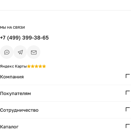
очень надежной упаковке!. Теперь я
обладательница интересного, красивого,
зеркала!, очень довольна приобретением
и приятным общением с представителем
Магазина! Рекомендую всем, кто ищет
МЫ НА СВЯЗИ
качественную мебель и красивые
+7 (499) 399-38-65
решения для интерьера, обращаться в
этот магазин!!
Яндекс Карты
Компания
О нас
Покупателям
Проекты
Вопросы и ответы
Контакты
Сотрудничество
Доставка и оплата
Реквизиты
Дизайнерам
Получение и возврат
Каталог
Бизнесу