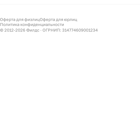
Акции
Мебель
Подбор
Светильники
Оферта для физлиц
Оферта для юрлиц
Филдс в Дзене ↗
Политика конфиденциальности
Декор
© 2012-
2026
Филдс · ОГРНИП: 314774609001234
Бренды