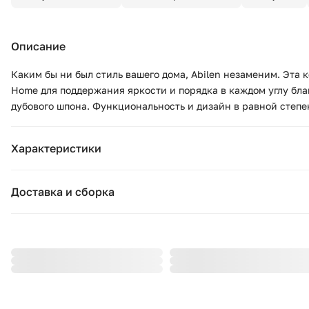
Описание
Каким бы ни был стиль вашего дома, Abilen незаменим. Эта 
Home для поддержания яркости и порядка в каждом углу бл
дубового шпона. Функциональность и дизайн в равной степе
Характеристики
Основные характеристики
Доставка и сборка
Бренд:
La Forma
Москва и область
Страна бренда:
Испания
Подушки, вазы, свечи — от 1490 ₽;
Стулья, пуфы, вешалки — от 1990 ₽;
Коллекция:
Abilen
Комоды, шкафы, стеллажи — от 3990 ₽.
Цвет:
бежевый
Стоимость рассчитывается в зависимости от габаритов товар