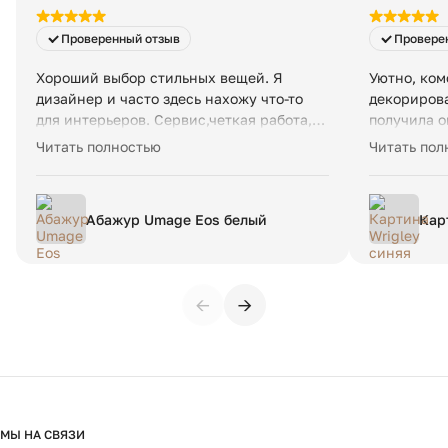
Проверенный отзыв
Провере
Хороший выбор стильных вещей. Я
Уютно, ком
дизайнер и часто здесь нахожу что-то
декорирова
для интерьеров. Сервис,четкая работа,
получила о
доставка-все отлично. Рекомендую!
декора, на
Читать полностью
Читать пол
Недавно вот такой светильник привезли-
оперативн
оригинальный, топчик👍
доверии!
Абажур Umage Eos белый
Кар
←
→
МЫ НА СВЯЗИ