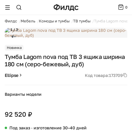
0
ойти
Филдс
Мебель
Комоды и тумбы
ТВ тумбы
Тумба Lagom nova п
1 / 3
Новинка
Тумба Lagom nova под ТВ 3 ящика ширина
180 см (серо-бежевый, дуб)
Ellipse
Код товара:
173709
Варианты модели
+10
92 520 ₽
Под заказ · изготовление 30–40 дней