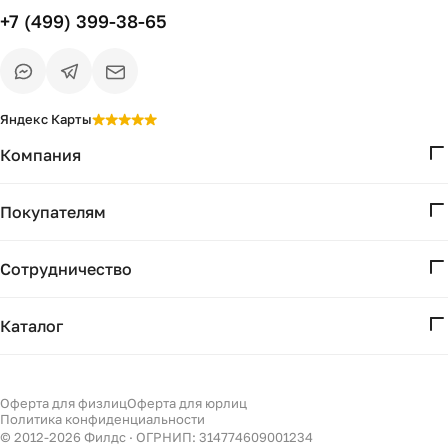
+7 (499) 399-38-65
Яндекс Карты
Компания
О нас
Покупателям
Проекты
Вопросы и ответы
Контакты
Сотрудничество
Доставка и оплата
Реквизиты
Дизайнерам
Получение и возврат
Каталог
Бизнесу
Акции
Мебель
Есть вопрос?
Подбор
Уточним детали
Светильники
Оферта для физлиц
Оферта для юрлиц
Филдс в Дзене ↗
и дальнейшие шаги
Политика конфиденциальности
Декор
© 2012-
2026
Филдс · ОГРНИП: 314774609001234