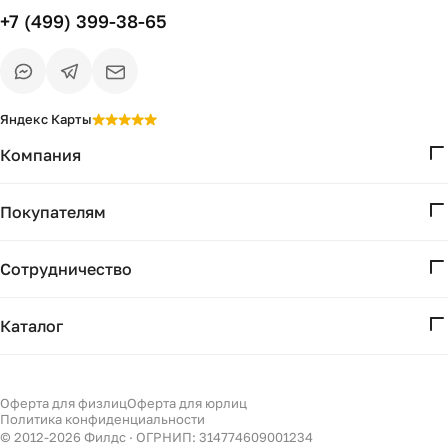
+7 (499) 399-38-65
Яндекс Карты
Компания
О нас
Покупателям
Проекты
Вопросы и ответы
Контакты
Сотрудничество
Доставка и оплата
Реквизиты
Дизайнерам
Получение и возврат
Каталог
Бизнесу
Акции
Мебель
Есть вопрос?
Подбор
Уточним детали
Светильники
Оферта для физлиц
Оферта для юрлиц
Филдс в Дзене ↗
и дальнейшие шаги
Политика конфиденциальности
Декор
© 2012-
2026
Филдс · ОГРНИП: 314774609001234