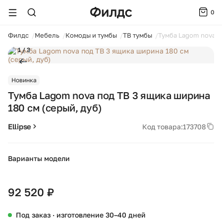
0
ойти
Филдс
Мебель
Комоды и тумбы
ТВ тумбы
Тумба Lagom nova п
1 / 3
Новинка
Тумба Lagom nova под ТВ 3 ящика ширина
180 см (серый, дуб)
Ellipse
Код товара:
173708
Варианты модели
+10
92 520 ₽
Под заказ · изготовление 30–40 дней