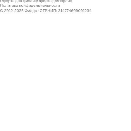
Оферта для физлиц
Оферта для юрлиц
Филдс в Дзене ↗
Политика конфиденциальности
Декор
© 2012-
2026
Филдс · ОГРНИП: 314774609001234
Бренды