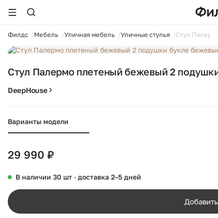
ойти
Филдс
Мебель
Уличная мебель
Уличные стулья
Стул Палерм
1 / 13
Стул Палермо плетеный бежевый 2 подушк
DeepHouse
Варианты модели
29 990 ₽
В наличии 30 шт · доставка 2–5 дней
Добавить