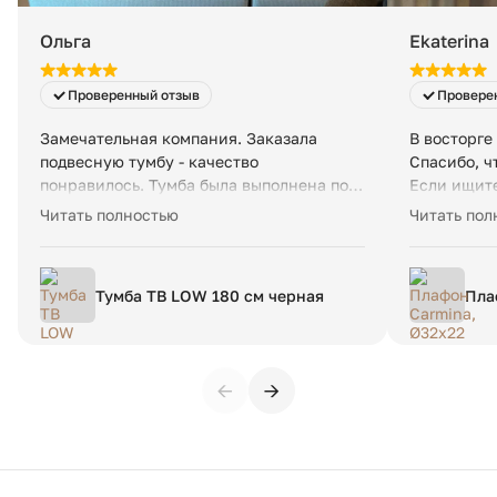
3D модель:
Ольга
Ekaterina
Проверенный отзыв
Провере
Замечательная компания. Заказала
В восторге
подвесную тумбу - качество
Спасибо, ч
понравилось. Тумба была выполнена под
Если ищите
заказ и даже раньше оговоренного
а также в
Читать полностью
Читать пол
срока. Спасибо!
клиентоори
Тумба ТВ LOW 180 см черная
Пла
роз
←
→