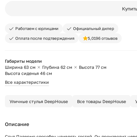
Купить
Работаем с юрлицами
Официальный дилер
Оплата после подтверждения
5,0
196 отзывов
Габариты модели
Ширина 63 см
Глубина 62 см
Высота 77 см
Высота сиденья 46 см
Все характеристики
Уличные стулья DeepHouse
Все товары DeepHouse
Описание
Стул Палермо способен удивлять гостей. Он производит нев