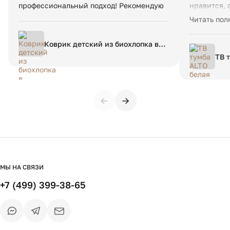
профессиональный подход! Рекомендую
нравится, 
заказывать
Читать пол
изготовлен
Коврик детский из биохлопка в
берберском стиле Dybala 120 x
ТВ 
180 см разноцветный
←
→
МЫ НА СВЯЗИ
+7 (499) 399-38-65