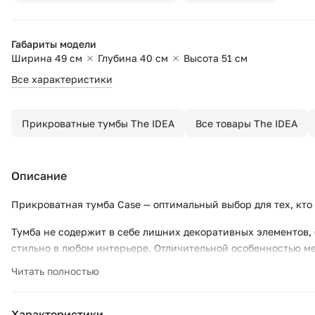
Габариты модели
Ширина 49 см
Глубина 40 см
Высота 51 см
Все характеристики
Прикроватные тумбы The IDEA
Все товары The IDEA
Описание
Прикроватная тумба Case — оптимальный выбор для тех, кто
Тумба не содержит в себе лишних декоративных элементов,
стильно в любом интерьере. Отличительной особенностью ме
исполнения. Выбирайте оттенок эмали, материал корпуса, т
Читать полностью
гравировки. Кроме того, вы можете заказать тумбу, которая
Основание и ножки выполнены из массива дуба, цвет которо
Характеристики