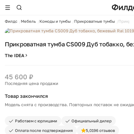
ойти
Филдс
Мебель
Комоды и тумбы
Прикроватные тумбы
Прикров
Прикроватная тумба CS009 Дуб тобакко, бе
The IDEA
45 600 ₽
Последняя цена продажи
Товар закончился
Модель снята с производства. Повторных поставок не ожида
Работаем с юрлицами
Официальный дилер
Оплата после подтверждения
5,0
196 отзывов