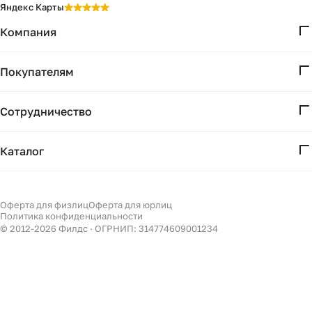
Яндекс Карты
Компания
О нас
Покупателям
Проекты
Вопросы и ответы
Контакты
Сотрудничество
Доставка и оплата
Реквизиты
Дизайнерам
Получение и возврат
Каталог
Бизнесу
Акции
Мебель
Подбор
Светильники
Оферта для физлиц
Оферта для юрлиц
Филдс в Дзене ↗
Политика конфиденциальности
Декор
© 2012-
2026
Филдс · ОГРНИП: 314774609001234
Бренды