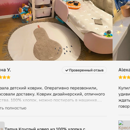
на У.
Alex
Проверенный отзыв
зала детский коврик. Оперативно перезвонили,
Купил
асовали доставку. Коврик дизайнерский, отличного
удиви
ства. 100% хлопок, можно постирать в машинке.
ждать
ядит отлично! Все моменты прописали в чате, на
говор
ть полностью
осы отвечают быстро. Спасибо
Tamya Круглый ковер из 100% хлопка с