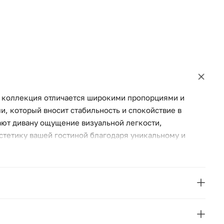
я коллекция отличается широкими пропорциями и
, который вносит стабильность и спокойствие в
ют дивану ощущение визуальной легкости,
стетику вашей гостиной благодаря уникальному и
 сочетает в себе элегантность и функциональность,
La Forma