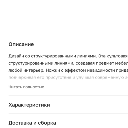
Описание
Дизайн со структурированными линиями. Эта культова
структурированными линиями, создавая предмет мебели
любой интерьер. Ножки с эффектом невидимости прида
подчеркивая его присутствие и улучшая современную э
вневременному дизайну. Обивка из шенилла. Диван Blok
Читать полностью
органично вписываясь в современные пространства.
Характеристики
Бренд:
Доставка и сборка