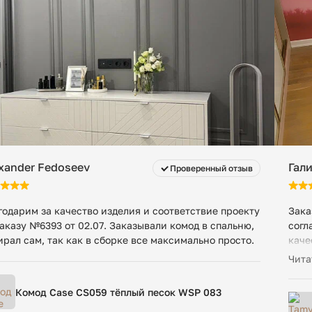
нимальная стоимость — 200 ₽ в сутки за заказ, даже
Упаковка 3: 32 х 70 х 182 см
186 кг
xander Fedoseev
Гали
Проверенный отзыв
годарим за качество изделия и соответствие проекту
Зака
заказу №6393 от 02.07. Заказывали комод в спальню,
согл
ирал сам, так как в сборке все максимально просто.
каче
Выгл
Чита
вопр
Комод Case CS059 тёплый песок WSP 083