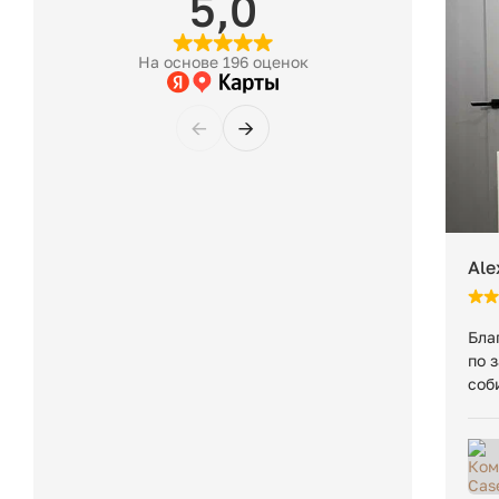
5,0
начинается платное хранение: 400 ₽ за 1 м³ в сутки. Ми
если товар занимает менее 1 м³.
На основе 196 оценок
Вес в упаковке:
←
→
Ale
Бла
по 
соб