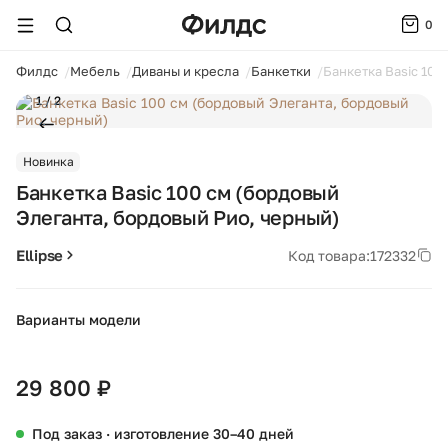
0
ойти
Филдс
Мебель
Диваны и кресла
Банкетки
Банкетка Basic 100
1 / 2
Новинка
Банкетка Basic 100 см (бордовый
Элеганта, бордовый Рио, черный)
Ellipse
Код товара:
172332
Варианты модели
+28
29 800 ₽
Под заказ · изготовление 30–40 дней